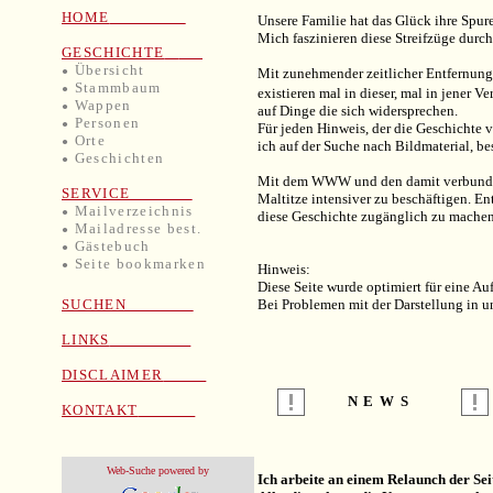
HOME
Unsere Familie hat das Glück ihre Spur
Mich faszinieren diese Streifzüge durch
GESCHICHTE
Übersicht
●
Mit zunehmender zeitlicher Entfernung
Stammbaum
●
existieren mal in dieser, mal in jener Ve
Wappen
●
auf Dinge die sich widersprechen.
Personen
●
Für jeden Hinweis, der die Geschichte 
Orte
●
ich auf der Suche nach Bildmaterial, b
Geschichten
●
Mit dem WWW und den damit verbunden
SERVICE
Maltitze intensiver zu beschäftigen. E
Mailverzeichnis
●
diese Geschichte zugänglich zu machen
Mailadresse best.
●
Gästebuch
●
Seite
bookmarken
●
Hinweis:
Diese Seite wurde optimiert für eine A
Bei Problemen mit der Darstellung in u
SUCHEN
LINKS
DISCLAIMER
N E W S
KONTAKT
Web-Suche powered by
Ich arbeite an einem Relaunch der Seit